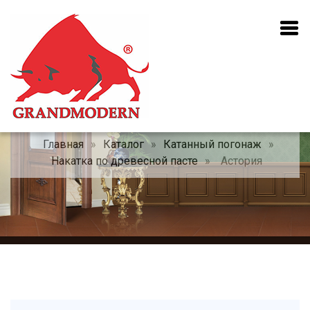
Главная
»
Каталог
»
Катанный погонаж
»
Накатка по древесной пасте
»
Астория