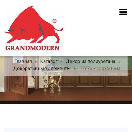
Главная
»
Каталог
»
Декор из полиуретана
»
Декоративные элементы
»
ПУ76 - 250x50 мм