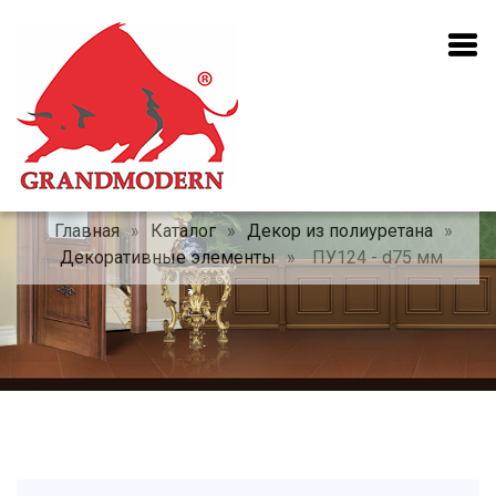
Главная
»
Каталог
»
Декор из полиуретана
»
Декоративные элементы
»
ПУ124 - d75 мм