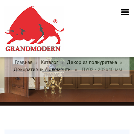
Главная
»
Каталог
»
Декор из полиуретана
»
Декоративные элементы
»
ПУ02 - 202x40 мм