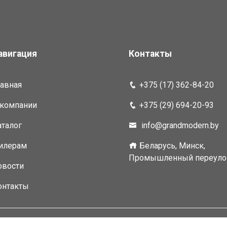
авигация
Контакты
лавная
+375 (17) 362-84-20
 компании
+375 (29) 694-20-93
аталог
info@grandmodern.by
илерам
Беларусь, Минск,
Промышленный переулок
овости
онтакты