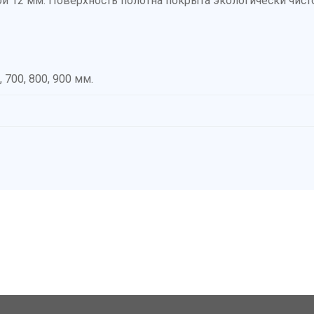
й 12 мм. Поверхность полотна покрыта экологически чис
 700, 800, 900 мм.